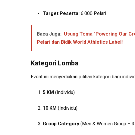
Target Peserta:
6.000 Pelari
Baca Juga:
Usung Tema "Powering Our Gree
Pelari dan Bidik World Athletics Label!
Kategori Lomba
Event ini menyediakan pilihan kategori bagi indi
5 KM
(Individu)
10 KM
(Individu)
Group Category
(Men & Women Group – 3 p