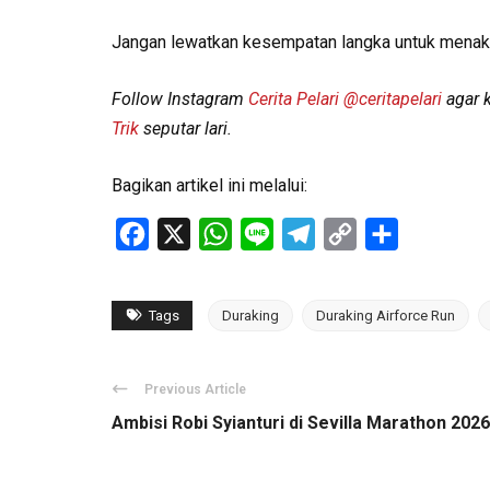
Jangan lewatkan kesempatan langka untuk mena
Follow Instagram
Cerita Pelari
@ceritapelari
agar k
Trik
seputar lari.
Bagikan artikel ini melalui:
Facebook
X
WhatsApp
Line
Telegram
Copy
Share
Link
Tags
Duraking
Duraking Airforce Run
Previous Article
Ambisi Robi Syianturi di Sevilla Marathon 2026