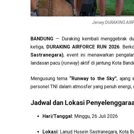
Jersey DURAKING AIRF
BANDUNG
— Duraking kembali menggebrak duni
ketiga,
DURAKING AIRFORCE RUN 2026
. Berk
Sastranegara)
, event ini menawarkan pengalam
landasan pacu (
runway
) aktif di jantung Kota Band
Mengusung tema
“Runway to the Sky”
, ajang 
personel TNI dalam atmosfer yang penuh energi, d
Jadwal dan Lokasi Penyelenggara
Hari/Tanggal:
Minggu, 26 Juli 2026
Lokasi:
Lanud Husein Sastranegara, Kota 