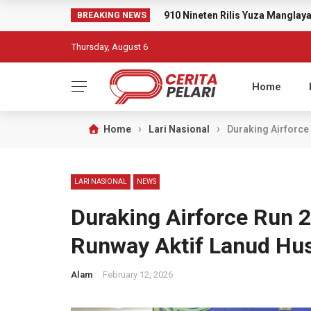
910 Nineten Rilis Yuza Mangla
BREAKING NEWS
Thursday, August 6
Home
›
›
Home
Lari Nasional
Duraking Airforce
LARI NASIONAL
NEWS
Duraking Airforce Run 2
Runway Aktif Lanud Hus
Alam
February 12, 2026