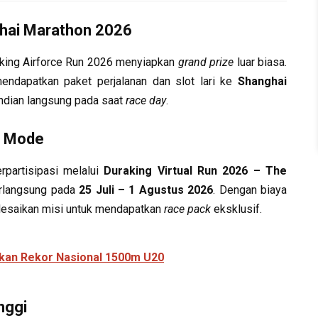
ghai Marathon 2026
raking Airforce Run 2026 menyiapkan
grand prize
luar biasa.
ndapatkan paket perjalanan dan slot lari ke
Shanghai
undian langsung pada saat
race day
.
n Mode
rpartisipasi melalui
Duraking Virtual Run 2026 – The
berlangsung pada
25 Juli – 1 Agustus 2026
. Dengan biaya
lesaikan misi untuk mendapatkan
race pack
eksklusif.
hkan Rekor Nasional 1500m U20
nggi