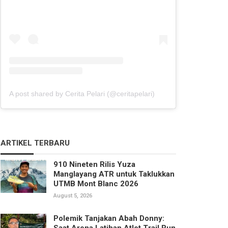
A post shared by Cerita Pelari (@ceritapelari)
ARTIKEL TERBARU
910 Nineten Rilis Yuza
Manglayang ATR untuk Taklukkan
UTMB Mont Blanc 2026
August 5, 2026
Polemik Tanjakan Abah Donny:
Saat Arena Latihan Atlet Trail Run