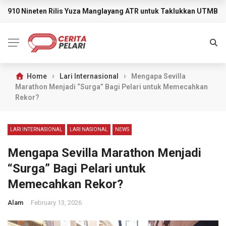
910 Nineten Rilis Yuza Manglayang ATR untuk Taklukkan UTMB M
BREAKING NEWS
›
›
Home
Lari Internasional
Mengapa Sevilla
Marathon Menjadi “Surga” Bagi Pelari untuk Memecahkan
Rekor?
LARI INTERNASIONAL
LARI NASIONAL
NEWS
Mengapa Sevilla Marathon Menjadi
“Surga” Bagi Pelari untuk
Memecahkan Rekor?
Alam
February 13, 2026