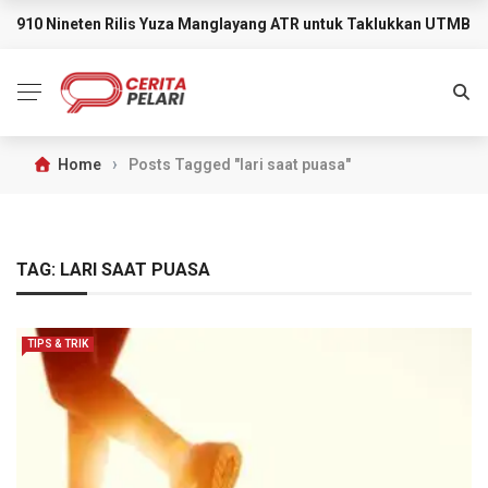
910 Nineten Rilis Yuza Manglayang ATR untuk Taklukkan UTMB M
BREAKING NEWS
›
Home
Posts Tagged "lari saat puasa"
TAG:
LARI SAAT PUASA
TIPS & TRIK