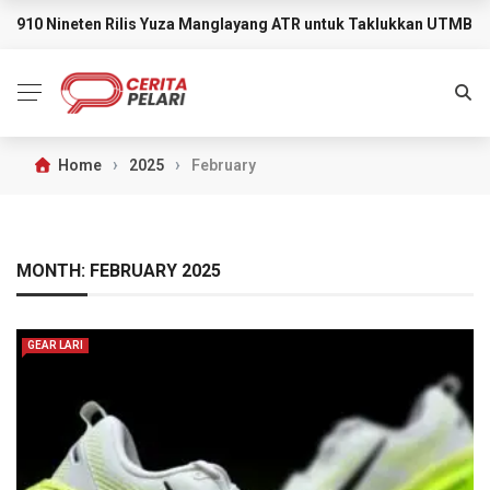
910 Nineten Rilis Yuza Manglayang ATR untuk Taklukkan UTMB M
BREAKING NEWS
›
›
Home
2025
February
MONTH:
FEBRUARY 2025
GEAR LARI