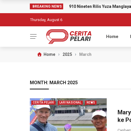
910 Nineten Rilis Yuza Mangla
BREAKING NEWS
Thursday, August 6
Home
›
›
Home
2025
March
MONTH:
MARCH 2025
CERITA PELARI
LARI NASIONAL
NEWS
Mary
ke P
Canberr