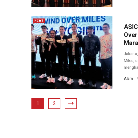
NEWS
ASIC
Over
Mara
Jakarta
Miles, 
menghada
Alam
1
2