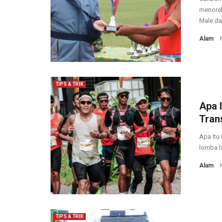
menoreh
Male da
Alam
TIPS & TRIK
Apa 
Tran
Apa Itu
lomba l
Alam
TIPS & TRIK