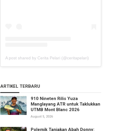
A post shared by Cerita Pelari (@ceritapelari)
ARTIKEL TERBARU
910 Nineten Rilis Yuza
Manglayang ATR untuk Taklukkan
UTMB Mont Blanc 2026
August 5, 2026
Polemik Tanjakan Abah Donny: