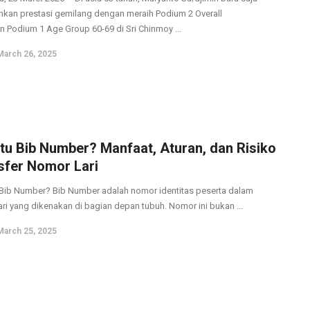
kan prestasi gemilang dengan meraih Podium 2 Overall
n Podium 1 Age Group 60-69 di Sri Chinmoy ...
March 26, 2025
Itu Bib Number? Manfaat, Aturan, dan Risiko
sfer Nomor Lari
 Bib Number? Bib Number adalah nomor identitas peserta dalam
ari yang dikenakan di bagian depan tubuh. Nomor ini bukan ...
March 25, 2025