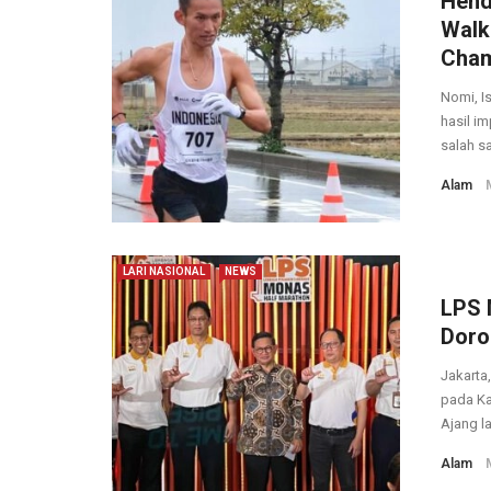
Hend
Walk
Cham
Nomi, I
hasil i
salah sa
Alam
LARI NASIONAL
NEWS
LPS 
Doro
Jakarta
pada Ka
Ajang lar
Alam