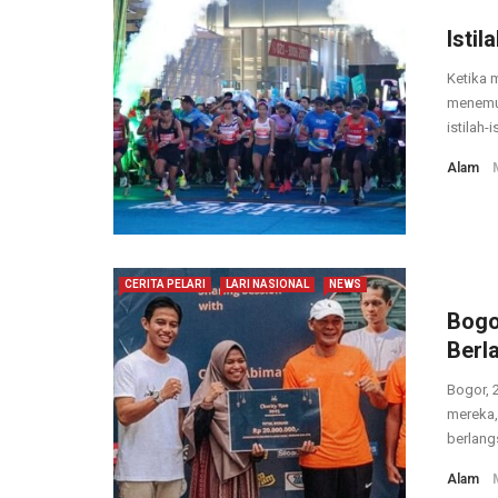
Istil
Ketika 
menemui
istilah-i
Alam
CERITA PELARI
LARI NASIONAL
NEWS
Bogo
Berl
Bogor, 
mereka,
berlangs
Alam