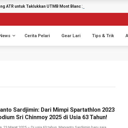
yang ATR untuk Taklukkan UTMB Mont Blanc 2026
News
Cerita Pelari
Gear Lari
Tips & Trik
A
anto Sardjimin: Dari Mimpi Spartathlon 2023
odium Sri Chinmoy 2025 di Usia 63 Tahun!
a, 23 Maret 2025 – Di usia 63 tahun, Maryanto Sardjimin baru saja