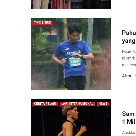
TIPS & TRIK
Paha
yang 
Heart R
(bpm/bea
mencerm
Alam
CERITA PELARI
LARI INTERNASIONAL
NEWS
Sam 
1 Mil
Aucklan