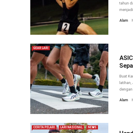
tahun da
menjadi 
Alam
GEAR LARI
ASIC
Sepa
Buat Ka
latihan,
dengan t
Alam
CERITA PELARI
LARI NASIONAL
NEWS