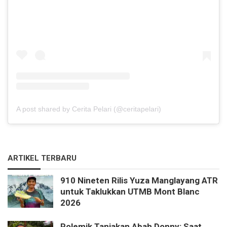
A post shared by Cerita Pelari (@ceritapelari)
ARTIKEL TERBARU
910 Nineten Rilis Yuza Manglayang ATR
untuk Taklukkan UTMB Mont Blanc
2026
Polemik Tanjakan Abah Donny: Saat