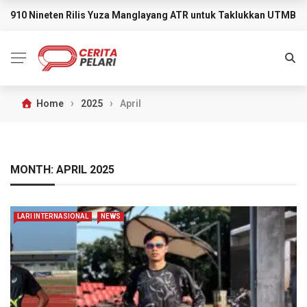
910 Nineten Rilis Yuza Manglayang ATR untuk Taklukkan UTMB M
BREAKING NEWS
›
›
Home
2025
April
MONTH:
APRIL 2025
LARI INTERNASIONAL
NEWS