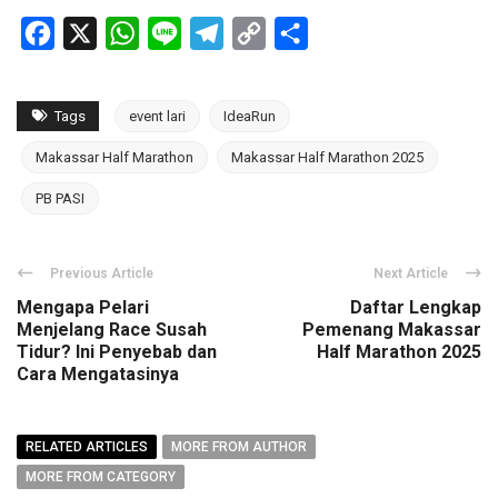
Facebook
X
WhatsApp
Line
Telegram
Copy
Share
Link
Tags
event lari
IdeaRun
Makassar Half Marathon
Makassar Half Marathon 2025
PB PASI
Previous Article
Next Article
Mengapa Pelari
Daftar Lengkap
Menjelang Race Susah
Pemenang Makassar
Tidur? Ini Penyebab dan
Half Marathon 2025
Cara Mengatasinya
RELATED ARTICLES
MORE FROM AUTHOR
MORE FROM CATEGORY