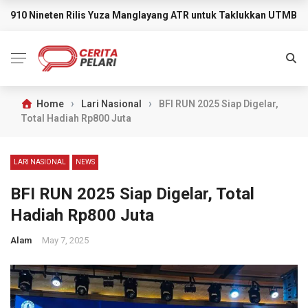
910 Nineten Rilis Yuza Manglayang ATR untuk Taklukkan UTMB M
BREAKING NEWS
›
›
Home
Lari Nasional
BFI RUN 2025 Siap Digelar,
Total Hadiah Rp800 Juta
LARI NASIONAL
NEWS
BFI RUN 2025 Siap Digelar, Total
Hadiah Rp800 Juta
Alam
May 7, 2025