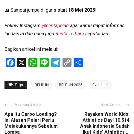
📅 Sampai jumpa di garis start
18 Mei 2025
!
Follow Instagram
@ceritapelari
agar kamu dapat informasi
lari lainya dan baca juga
Berita Terbaru
seputar lari.
Bagikan artikel ini melalui:
Facebook
X
WhatsApp
Line
Telegram
Copy
Share
Link
Tags
BFI RUN
BFI RUN 2025
Even Lari
Previous Article
Next Article
Apa Itu Carbo Loading?
Rayakan World Kids’
Ini Alasan Pelari Perlu
Athletics Day! 10.514
Melakukannya Sebelum
Anak Indonesia Sudah
Lomba
Ikut Kids’ Athletics ...